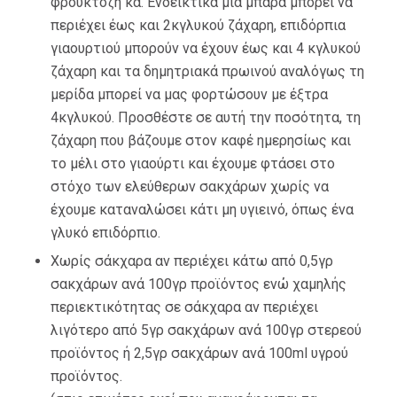
φρουκτόζη κα. Ενδεικτικά μια μπάρα μπορεί να
περιέχει έως και 2κγλυκού ζάχαρη, επιδόρπια
γιαουρτιού μπορούν να έχουν έως και 4 κγλυκού
ζάχαρη και τα δημητριακά πρωινού αναλόγως τη
μερίδα μπορεί να μας φορτώσουν με έξτρα
4κγλυκού. Προσθέστε σε αυτή την ποσότητα, τη
ζάχαρη που βάζουμε στον καφέ ημερησίως και
το μέλι στο γιαούρτι και έχουμε φτάσει στο
στόχο των ελεύθερων σακχάρων χωρίς να
έχουμε καταναλώσει κάτι μη υγιεινό, όπως ένα
γλυκό επιδόρπιο.
Χωρίς σάκχαρα αν περιέχει κάτω από 0,5γρ
σακχάρων ανά 100γρ προϊόντος ενώ χαμηλής
περιεκτικότητας σε σάκχαρα αν περιέχει
λιγότερο από 5γρ σακχάρων ανά 100γρ στερεού
προϊόντος ή 2,5γρ σακχάρων ανά 100ml υγρού
προϊόντος.