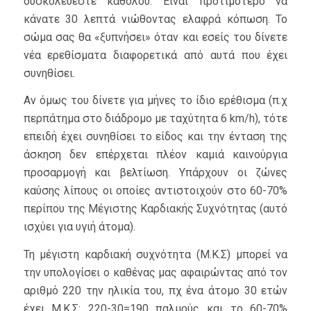
δυσκολεύεστε καθόλου. Είναι προτιμότερο να
κάνατε 30 λεπτά νιώθοντας ελαφρά κόπωση. Το
σώμα σας θα «ξυπνήσει» όταν και εσείς του δίνετε
νέα ερεθίσματα διαφορετικά από αυτά που έχει
συνηθίσει.
Αν όμως του δίνετε για μήνες το ίδιο ερέθισμα (π.χ
περπάτημα στο διάδρομο με ταχύτητα 6 km/h), τότε
επειδή έχει συνηθίσει το είδος και την ένταση της
άσκηση δεν επέρχεται πλέον καμιά καινούργια
προσαρμογή και βελτίωση. Υπάρχουν οι ζώνες
καύσης λίπους οι οποίες αντιστοιχούν στο 60-70%
περίπου της Μέγιστης Καρδιακής Συχνότητας (αυτό
ισχύει για υγιή άτομα).
Τη μέγιστη καρδιακή συχνότητα (Μ.Κ.Σ) μπορεί να
την υπολογίσει ο καθένας μας αφαιρώντας από τον
αριθμό 220 την ηλικία του, πχ ένα άτομο 30 ετών
έχει Μ.Κ.Σ: 220-30=190 παλμούς και το 60-70%