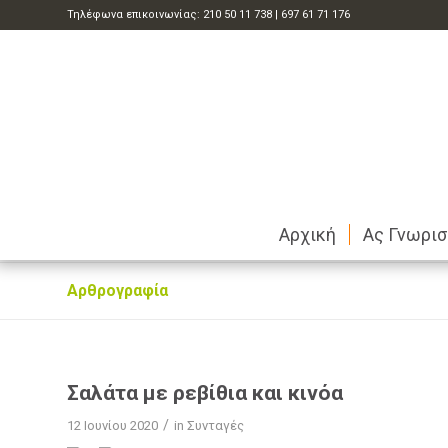
Τηλέφωνα επικοινωνίας:
210 50 11 738
|
697 61 71 176
Αρχική
Ας Γνωρι
Αρθρογραφία
Σαλάτα με ρεβίθια και κινόα
/
12 Ιουνίου 2020
in
Συνταγές