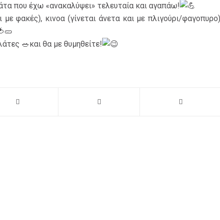
αλάτα που έχω «ανακαλύψει» τελευταία και αγαπάω!
 με φακές), κινοα (γίνεται άνετα και με πλιγούρι/φαγοπυρο)
🥒
άτες 🥗και θα με θυμηθείτε!