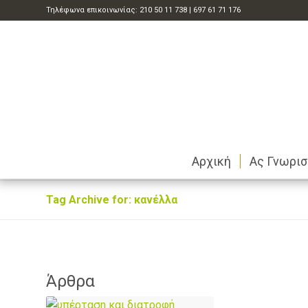
Τηλέφωνα επικοινωνίας:
210 50 11 738
|
697 61 71 176
Αρχική
Ας Γνωρι
Tag Archive for: κανέλλα
Άρθρα