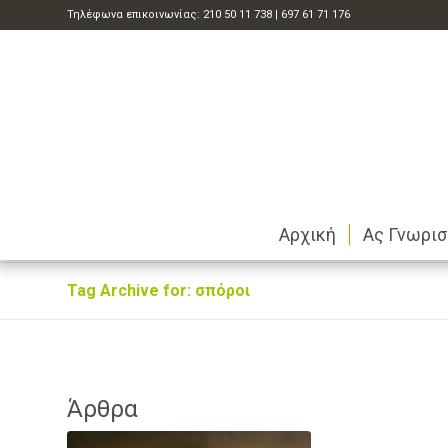
Τηλέφωνα επικοινωνίας:
210 50 11 738
|
697 61 71 176
Αρχική
Ας Γνωρι
Tag Archive for: σπόροι
Άρθρα