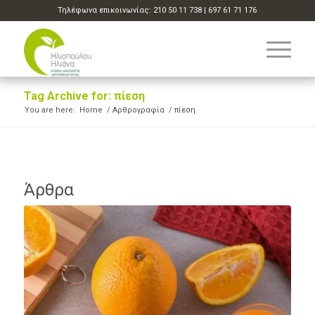
Τηλέφωνα επικοινωνίας:
210 50 11 738
|
697 61 71 176
Tag Archive for: πίεση
You are here:
Home
/
Αρθρογραφία
/
πίεση
Άρθρα