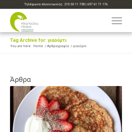
Τηλέφωνα επικοινωνίας:
210 50 11 738
|
697 61 71 176
Tag Archive for: γιαούρτι
You are here:
Home
/
Αρθρογραφία
/
γιαούρτι
Άρθρα