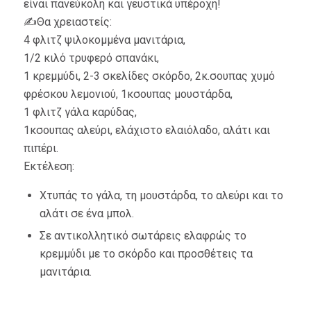
είναι πανεύκολη και γευστικά υπέροχη!
✍️Θα χρειαστείς:
4 φλιτζ ψιλοκομμένα μανιτάρια,
1/2 κιλό τρυφερό σπανάκι,
1 κρεμμύδι, 2-3 σκελίδες σκόρδο, 2κ.σουπας χυμό
φρέσκου λεμονιού, 1κσουπας μουστάρδα,
1 φλιτζ γάλα καρύδας,
1κσουπας αλεύρι, ελάχιστο ελαιόλαδο, αλάτι και
πιπέρι.
Εκτέλεση:
Χτυπάς το γάλα, τη μουστάρδα, το αλεύρι και το
αλάτι σε ένα μπολ.
Σε αντικολλητικό σωτάρεις ελαφρώς το
κρεμμύδι με το σκόρδο και προσθέτεις τα
μανιτάρια.