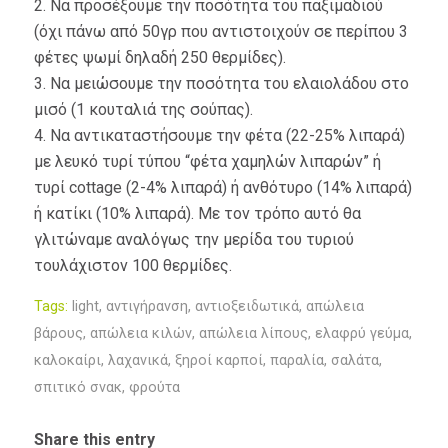
2. Να προσέξουμε την ποσότητα του παξιμαδιού
(όχι πάνω από 50γρ που αντιστοιχούν σε περίπου 3
φέτες ψωμί δηλαδή 250 θερμίδες).
3. Να μειώσουμε την ποσότητα του ελαιολάδου στο
μισό (1 κουταλιά της σούπας).
4. Να αντικαταστήσουμε την φέτα (22-25% λιπαρά)
με λευκό τυρί τύπου “φέτα χαμηλών λιπαρών” ή
τυρί cottage (2-4% λιπαρά) ή ανθότυρο (14% λιπαρά)
ή κατίκι (10% λιπαρά). Με τον τρόπο αυτό θα
γλιτώναμε αναλόγως την μερίδα του τυριού
τουλάχιστον 100 θερμίδες.
Tags:
light
,
αντιγήρανση
,
αντιοξειδωτικά
,
απώλεια
βάρους
,
απώλεια κιλών
,
απώλεια λίπους
,
ελαφρύ γεύμα
,
καλοκαίρι
,
λαχανικά
,
ξηροί καρποί
,
παραλία
,
σαλάτα
,
σπιτικό σνακ
,
φρούτα
Share this entry