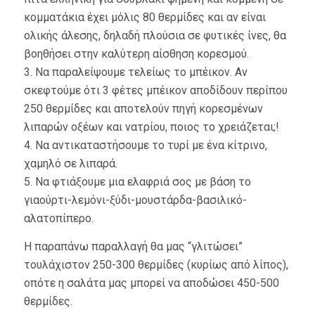
κομματάκια έχει μόλις 80 θερμίδες και αν είναι
ολικής άλεσης, δηλαδή πλούσια σε φυτικές ίνες, θα
βοηθήσει στην καλύτερη αίσθηση κορεσμού.
3. Να παραλείψουμε τελείως το μπέικον. Αν
σκεφτούμε ότι 3 φέτες μπέικον αποδίδουν περίπου
250 θερμίδες και αποτελούν πηγή κορεσμένων
λιπαρών οξέων και νατρίου, ποιος το χρειάζεται;!
4. Να αντικαταστήσουμε το τυρί με ένα κίτρινο,
χαμηλό σε λιπαρά.
5. Να φτιάξουμε μια ελαφριά σος με βάση το
γιαούρτι-λεμόνι-ξύδι-μουστάρδα-βασιλικό-
αλατοπίπερο.
Η παραπάνω παραλλαγή θα μας “γλιτώσει”
τουλάχιστον 250-300 θερμίδες (κυρίως από λίπος),
οπότε η σαλάτα μας μπορεί να αποδώσει 450-500
θερμίδες.