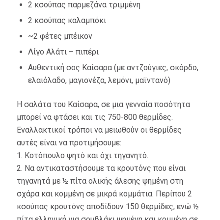
2 κσούπας παρμεζάνα τριμμένη
2 κσούπας καλαμπόκι
~2 φέτες μπέικον
Λίγο Αλάτι – πιπέρι
Αυθεντική σος Καίσαρα (με αντζούγιες, σκόρδο,
ελαιόλαδο, μαγιονέζα, λεμόνι, μαϊντανό)
Η σαλάτα του Καίσαρα, σε μια γενναία ποσότητα
μπορεί να φτάσει και τις 750-800 θερμίδες.
Εναλλακτικοί τρόποι να μειωθούν οι θερμίδες
αυτές είναι να προτιμήσουμε:
1. Κοτόπουλο ψητό και όχι τηγανητό.
2. Να αντικαταστήσουμε τα κρουτόνς που είναι
τηγανητά με ½ πίτα ολικής άλεσης ψημένη στη
σχάρα και κομμένη σε μικρά κομμάτια. Περίπου 2
κσούπας κρουτόνς αποδίδουν 150 θερμίδες, ενώ ½
πίτα ελληνική για σουβλάκι ψημένη και κομμένη σε