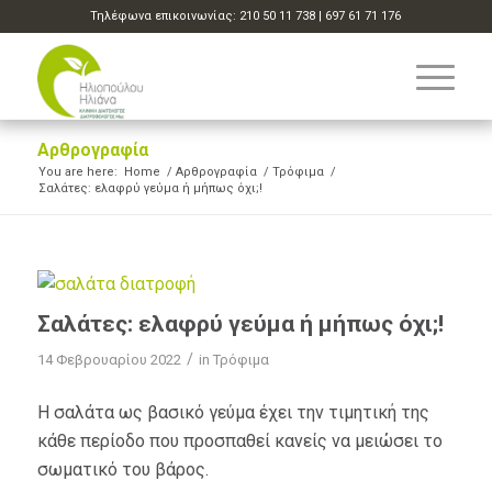
Τηλέφωνα επικοινωνίας:
210 50 11 738
|
697 61 71 176
Αρθρογραφία
You are here:
Home
/
Αρθρογραφία
/
Τρόφιμα
/
Σαλάτες: ελαφρύ γεύμα ή μήπως όχι;!
Σαλάτες: ελαφρύ γεύμα ή μήπως όχι;!
/
14 Φεβρουαρίου 2022
in
Τρόφιμα
Η σαλάτα ως βασικό γεύμα έχει την τιμητική της
κάθε περίοδο που προσπαθεί κανείς να μειώσει το
σωματικό του βάρος.