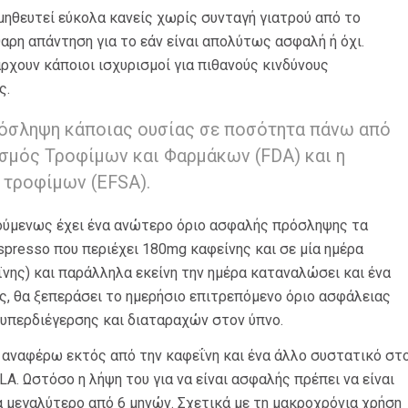
μηθευτεί εύκολα κανείς χωρίς συνταγή γιατρού από το
αρη απάντηση για το εάν είναι απολύτως ασφαλή ή όχι.
ρχουν κάποιοι ισχυρισμοί για πιθανούς κινδύνους
ς.
ρόσληψη κάποιας ουσίας σε ποσότητα πάνω από
ισμός Τροφίμων και Φαρμάκων (FDA) και η
 τροφίμων (EFSA).
γούμενως έχει ένα ανώτερο όριο ασφαλής πρόσληψης τα
spresso που περιέχει 180mg καφείνης και σε μία ημέρα
νης) και παράλληλα εκείνη την ημέρα καταναλώσει και ένα
ς, θα ξεπεράσει το ημερήσιο επιτρεπόμενο όριο ασφάλειας
, υπερδιέγερσης και διαταραχών στον ύπνο.
α αναφέρω εκτός από την καφεΐνη και ένα άλλο συστατικό στ
LA. Ωστόσο η λήψη του για να είναι ασφαλής πρέπει να είναι
α μεγαλύτερο από 6 μηνών. Σχετικά με τη μακροχρόνια χρήση