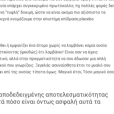
ποία υπάρχει συγκεκριμένο πρωτόκολλο, πχ πολλές φορές δε
νη “τυφλή” δοκιμή, ώστε να είναι ακόμα πιο αξιόπιστα τα
υχνά ονομάζουμε στην επιστήμη επίδραση placebo.
ώθει ή εμφανίζει ένα άτομο χωρίς να λαμβάνει καμία ουσία
τεύοντας (ψευδώς) ότι λαμβάνει! Είναι σαν να έχεις
τικό, αλλά στην πραγματικότητα να σου έδωσαν μια απλή
ού που γνωρίζεις. Ξεγελάς ασυναίσθητα έτσι το μυαλό σου
ι επί της ουσίας τίποτα όμως. Μαγικό έτσι; Τόσο μαγικό όσο
 αποδεδειγμένης αποτελεσματικότητας
ατά πόσο είναι όντως ασφαλή αυτά τα