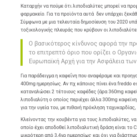
Καταρχήν να πούμε ότι λιποδιαλύτες μπορεί να προ
φαρμακείο. Για τα προϊόντα αυτά δεν υπάρχει ξεκάθ
Σύμφωνα με μια τελευταία δημοσίευση του 2020 υπά
τοξικολογικής πλευράς που κρύβουν οι λιποδιαλύτε
Ο βασικότερος κίνδυνος αφορά την π
το επιτρεπτό όριο που ορίζει ο Οργαν
Ευρωπαϊκή Αρχή για την Ασφάλεια των
Για παράδειγμα η καφεΐνη που αναφέραμε και προη
400mg ημερησίως. Αν πχ κάποιος πίνει ένα freddo e
καταναλώσει 2 τέτοιους καφέδες (άρα 360mg καφεϊ
λιποδιαλύτη ο οποίος περιέχει άλλα 300mg καφεϊνη
για την υγεία του, με πιθανή πρόκληση ταχυκαρδίας
Κλείνοντας την κουβέντα για τους λιποδιαλύτες, ν
οποίο έχει αποδοθεί λιποδιαλυτική δράση είναι το C
μικρότερη από 3,4γρ ημερησίως και όχι για διάστημ