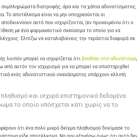
τα συμπληρώματα διατροφής, άρα και τα χάπια αδυνατίσματος,
κα. Το αποτέλεσμα είναι να μην υποχρεούνται οι
οδεικνύουν αυτό που ισχυρίζονται, (εν προκειμένου ότι ο
τίθεση με ένα φαρμακευτικό σκεύασμα το οποίο για να
λέγχους. Ελπίζω να καταλαβαίνεις την τεράστια διαφορά σε
ς λοιπόν μπορεί να ισχυρίζεται ότι
βοηθάει στο αδυνάτισμα
σω από αυτόν τον ισχυρισμό για να μπορεί να υποστηριχθεί
ατικά ενός αδυνατιστικού σκευάσματος υπάρχουν ελλιπή
 πληθυσμό και ισχυρά επιστημονικά δεδομένα
ρωμα το οποίο υπόσχεται κάτι χωρίς να το
έρουν ότι ένα πολύ μικρό δείγμα πληθυσμού δοκίμασε το
ιάστημα είδε αποτέλεσμα. Να σου εξηγήσω όμως ότι αυτό δε